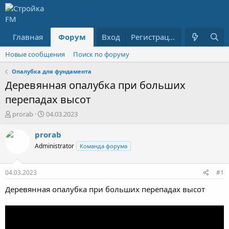
Главная
Форум
Что нового
Вход
Пользователи
Регистрация
Новые сообщения
Поиск по форуму
Опалубка для фундамента
Деревянная опалубка при больших
перепадах высот
А
Д
prorab
04.03.2023
в
а
т
т
prorab
о
а
Administrator
Команда форума
р
н
т
а
е
ч
04.03.2023
#1
м
а
ы
л
Деревянная опалубка при больших перепадах высот
а