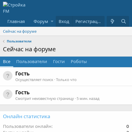
Главная
Форум
Вход
Что нового
Пользователи
Регистрация
Сейчас на форуме
Пользователи
Сейчас на форуме
Все
Пользователи
Гости
Роботы
Гость
Осуществляет поиск
Только что
Гость
Смотрит неизвестную страницу
5 мин. назад
Онлайн статистика
Пользователи онлайн
0